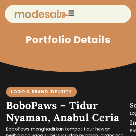
Portfolio Details
LOGO & BRAND IDENTITY
BoboPaws – Tidur
S
Lo
Nyaman, Anabul Ceria
I
BoboPaws menghadirkan tempat tidur hewan
Pe
peliharaan yang super lucu dan nyaman, dirancang